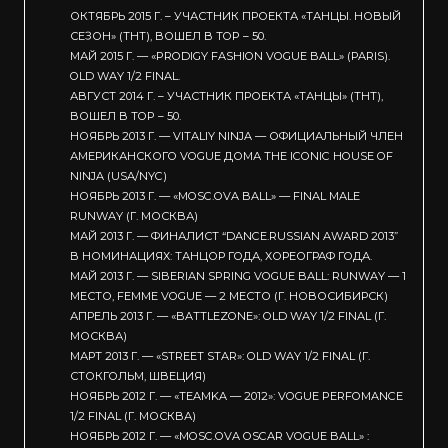
ОКТЯБРЬ 2015 Г. – УЧАСТНИК ПРОЕКТА «ТАНЦЫ. НОВЫЙ
СЕЗОН» (ТНТ), ВОШЕЛ В TOP – 50.
МАЙ 2015 Г. — «PRODIGY FASHION VOGUE BALL» (PARIS).
OLD WAY 1/2 FINAL.
АВГУСТ 2014 Г. – УЧАСТНИК ПРОЕКТА «ТАНЦЫ» (ТНТ),
ВОШЕЛ В TOP – 50.
НОЯБРЬ 2013 Г. — VITALIY NINJA — ОФИЦИАЛЬНЫЙ ЧЛЕН
АМЕРИКАНСКОГО VOGUE ДОМА THE ICONIC HOUSE OF
NINJA (USA/NYC)
НОЯБРЬ 2013 Г. — «MOSC.OVA BALL» — FINAL MALE
RUNWAY (Г. МОСКВА)
МАЙ 2013 Г. — ФИНАЛИСТ “DANCE.RUSSIAN AWARD 2013”
В НОМИНАЦИЯХ: ТАНЦОР ГОДА, ХОРЕОГРАФ ГОДА.
МАЙ 2013 Г. — SIBERIAN SPRING VOGUE BALL: RUNWAY — 1
МЕСТО, FEMME VOGUE — 2 МЕСТО (Г. НОВОСИБИРСК)
АПРЕЛЬ 2013 Г. — «BATTLEZONE»: OLD WAY 1/2 FINAL (Г.
МОСКВА)
МАРТ 2013 Г. — «STREET STAR»: OLD WAY 1/2 FINAL (Г.
СТОКГОЛЬМ, ШВЕЦИЯ)
НОЯБРЬ 2012 Г. — «TEAMKA — 2012»: VOGUE PERFOMANCE
1/2 FINAL (Г. МОСКВА)
НОЯБРЬ 2012 Г. — «MOSC.OVA OSCAR VOGUE BALL» :