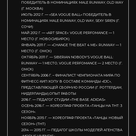
ПОБЕДИТЕЛЬ В НОМИНАЦИЯХ: MALE RUNWAY, OLD WAY
(Г. МОСКВА)
ИЮЛЬ 2012 Г. — «SEA VOGUE BALL» ПОБЕДИТЕЛЬ В
НОМИНАЦИЯХ: MALE RUNWAY, OLD WAY, SEXY SIREN (Г.
СОЧИ)
МАЙ 2012 Г. — «ART SPACE»: VOGUE PERFOMANCE — 1
МЕСТО (Г. НОВОСИБИРСК)
ЯНВАРЬ 2011 Г. — «CHANGE THE BEAT 4 ME»: RUNWAY — 1
МЕСТО (Г. ОМСК)
ОКТЯБРЬ 2011 Г. — SIBERIAN NOBODY’S VOGUE BALL:
RUNWAY — 1 МЕСТО, VOGUE PERFOMANCE — 2 МЕСТО (Г.
ОМСК)
СЕНТЯБРЬ 2006 Г. – ФИНАЛИСТ ЧЕМПИОНАТА МИРА ПО
ФИТНЕСС-ХИП ХОПУ В СОСТАВЕ КОМАНДЫ «EJC»,
ПРЕДСТАВЛЯЮЩЕЙ СБОРНУЮ РОССИИ (Г. РОТТЕРДАМ,
НИДЕРЛАНДЫ);ОПЫТ РАБОТЫ:
2016 Г. — ПЕДАГОГ СТУДИИ «THE BASE. ADIDAS»
ОСЕНЬ 2016 Г. — ХОРЕОГРАФ ПРОЕКТА «ТАНЦЫ НА ТНТ: 3
СЕЗОН».
НОЯБРЬ 2015 Г. — ХОРЕОГРАФ ПРОЕКТА «ТАНЦЫ. НОВЫЙ
СЕЗОН» (ТНТ)
2014 — 2015 ГГ. — ПЕДАГОГ ШКОЛЫ МОДЕЛЕЙ АГЕНСТВА
«MODUS VIVENDIS».