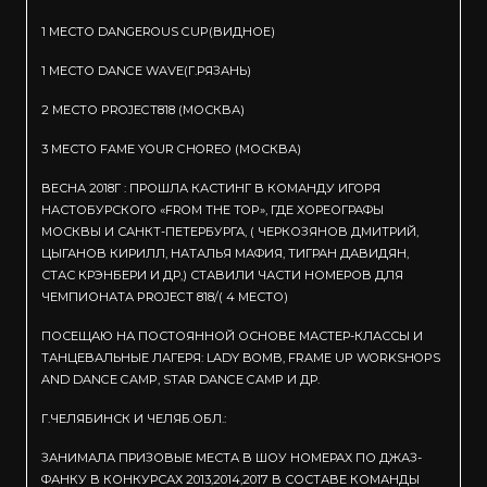
1 МЕСТО DANGEROUS CUP(ВИДНОЕ)
1 МЕСТО DANCE WAVE(Г.РЯЗАНЬ)
2 МЕСТО PROJECT818 (МОСКВА)
3 МЕСТО FAME YOUR CHOREO (МОСКВА)
ВЕСНА 2018Г : ПРОШЛА КАСТИНГ В КОМАНДУ ИГОРЯ
НАСТОБУРСКОГО «FROM THE TOP», ГДЕ ХОРЕОГРАФЫ
МОСКВЫ И САНКТ-ПЕТЕРБУРГА, ( ЧЕРКОЗЯНОВ ДМИТРИЙ,
ЦЫГАНОВ КИРИЛЛ, НАТАЛЬЯ МАФИЯ, ТИГРАН ДАВИДЯН,
СТАС КРЭНБЕРИ И ДР,) СТАВИЛИ ЧАСТИ НОМЕРОВ ДЛЯ
ЧЕМПИОНАТА PROJECT 818/( 4 МЕСТО)
ПОСЕЩАЮ НА ПОСТОЯННОЙ ОСНОВЕ МАСТЕР-КЛАССЫ И
ТАНЦЕВАЛЬНЫЕ ЛАГЕРЯ: LADY BOMB, FRAME UP WORKSHOPS
AND DANCE CAMP, STAR DANCE CAMP И ДР.
Г.ЧЕЛЯБИНСК И ЧЕЛЯБ.ОБЛ.:
ЗАНИМАЛА ПРИЗОВЫЕ МЕСТА В ШОУ НОМЕРАХ ПО ДЖАЗ-
ФАНКУ В КОНКУРСАХ 2013,2014,2017 В СОСТАВЕ КОМАНДЫ