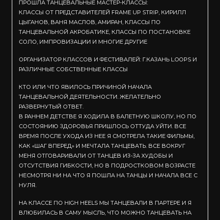
ПРОШЛА ТАНЦЕВАЛЬНЫЕ МАСТЕР-КЛАССЫ:
КЛАССЫ ОТ ПРЕДСТАВИТЕЛЕЙ FRAME UP STRIP, КИРИЛЛ
ЦЫГАНОВ, ВАНЯ МАСЛОВ, АМИРАН, КЛАССЫ ПО
ТАНЦЕВАЛЬНОЙ АКРОБАТИКЕ, КЛАССЫ ПО ПОСТАНОВКЕ
СОЛО, ИМПРОВИЗАЦИИ И МНОГИЕ ДРУГИЕ
ОРГАНИЗАТОР КЛАССОВ И ФЕСТИВАЛЕЙ: Г.КАЗАНЬ L.OOPS И
РАЗЛИЧНЫЕ СОБСТВЕННЫЕ КЛАССЫ
КТО ИЛИ ЧТО ЯВИЛОСЬ ПРИЧИНОЙ НАЧАЛА
ТАНЦЕВАЛЬНОЙ ДЕЯТЕЛЬНОСТИ. ЖЕЛАТЕЛЬНО
РАЗВЕРНУТЫЙ ОТВЕТ.
В РАННЕМ ДЕТСТВЕ Я ХОДИЛА В БАЛЕТНУЮ ШКОЛУ, НО ПО
СОСТОЯНИЮ ЗДОРОВЬЯ ПРИШЛОСЬ ОТТУДА УЙТИ. ВСЕ
ВРЕМЯ ПОСЛЕ УХОДА ИЗ НЕЕ Я СМОТРЕЛА ТАКИЕ ФИЛЬМЫ,
КАК «ШАГ ВПЕРЕД» И МЕЧТАЛА ТАНЦЕВАТЬ. ВСЕ ВОКРУГ
МЕНЯ ОТГОВАРИВАЛИ ОТ ТАНЦЕВ ИЗ-ЗА ХУДОБЫ И
ОТСУТСТВИЯ ГИБКОСТИ, НО В ПОДРОСТКОВОМ ВОЗРАСТЕ
НЕСМОТРЯ НИ НА ЧТО Я ПОШЛА НА ТАНЦЫ И НАЧАЛА ВСЕ С
НУЛЯ.
НА КЛАССЕ ПО HIGH HEELS МЫ ТАНЦЕВАЛИ В ПАРТЕРЕ И Я
ВЛЮБИЛАСЬ В САМУ МЫСЛЬ, ЧТО МОЖНО ТАНЦЕВАТЬ НА