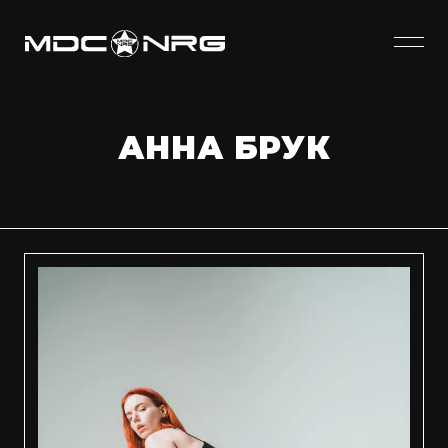
АННА БРУК