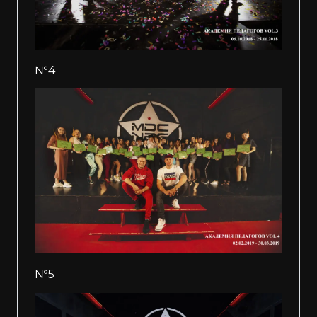
№4
№5