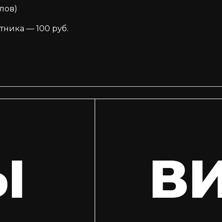
лов)
тника — 100 руб.
Ы
В