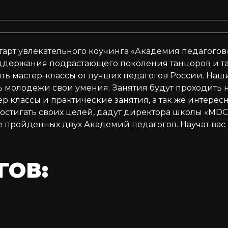
 старт увлекательного коучинга «Академия педагого
держания подрастающего поколения танцоров и та
ь мастер-классы от лучших педагогов России. Наши
ь молодежи свои умения. Занятия будут проходить
р классы и практические занятия, а так же интере
 достигать своих целей, дадут директора школы «M
 пройденных двух Академий педагогов. Научат вас 
ГОВ: