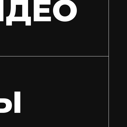
ИДЕО
Ы