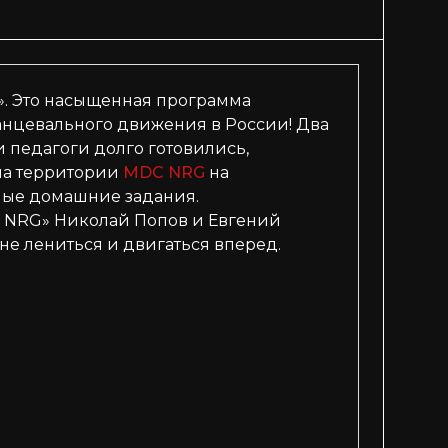
в». Это насыщенная программа
нцевального движения в России! Два
 педагоги долго готовились,
 на территории
MDC NRG
на
сные домашние задания.
DC NRG» Николай Попов и Евгений
не лениться и двигаться вперед.