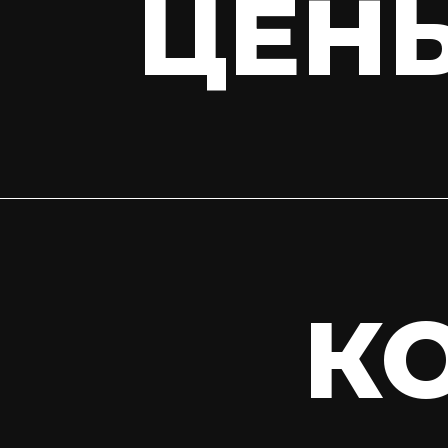
ЦЕН
К