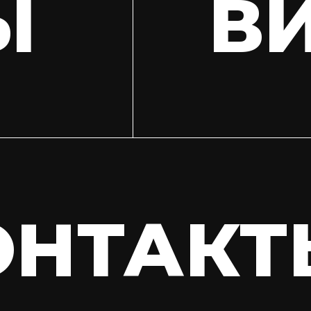
Ы
В
ОНТАКТ